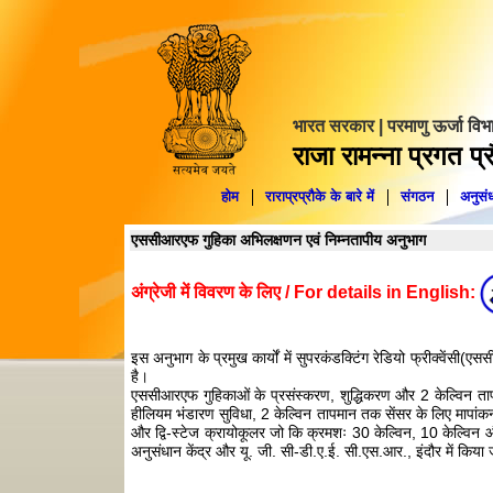
भारत सरकार | परमाणु ऊर्जा विभ
राजा रामन्ना प्रगत प्रौ
होम
राराप्रप्रौके के बारे में
संगठन
अनुसंध
एससीआरएफ गुहिका अभिलक्षणन एवं निम्‍नतापीय अनुभाग
अंग्रेजी में विवरण के लिए / For details in English:
इस अनुभाग के प्रमुख कार्यों में सुपरकंडक्टिंग रेडियो फ्रीक्वें
है।
एससीआरएफ गुहिकाओं के प्रसंस्करण, शुद्धिकरण और 2 केल्विन तापम
हीलियम भंडारण सुविधा, 2 केल्विन तापमान तक सेंसर के लिए मापांकन
और द्वि-स्टेज क्रायोकूलर जो कि क्रमशः 30 केल्विन, 10 केल्विन 
अनुसंधान केंद्र और यू. जी. सी-डी.ए.ई. सी.एस.आर., इंदौर में किया 