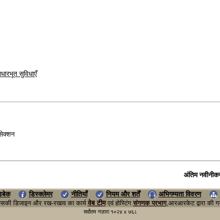
आधारभूत
सुविधाएँ
सेक्शन
अंतिम नवीनीक
डबेक
डिस्क्लेमर
नीतियाँ
नियम और शर्तें
अभिगम्यता विवरण
वेब टीम
ं | जिसकी डिजाइन और रख-रखाव का कार्य
एवं होस्टिंग
संगणक प्रभाग
,आरआरकेट द्वारा की गयी
सर्वोतम नज़ारा १०२४ x ७६८