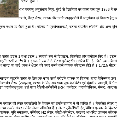
में प्रारंभ हुआ ।
भाभा परमाणु अनुसंधान केंद्र, मुंबई से वैज्ञानिकों का पहला दल जून 1986 में रार
तब से, केंद्र लेसर, त्वरक और उनके अनुप्रयोगों में अनुसंधान एवं विकास हेतु 
े सुरम्य स्थल पर फैला हुआ है। परिसर में प्रयोगशालाओं, स्टाफ हाउसिंग कॉलोनी और अन्य बुनियाद
ॉन विकिरण स्रोत इंडस-1 तथा इंडस-2 स्वदेशी रूप से डिजाइन, विकसित और कमीशन किए हैं। इंड
स्टोरेज रिंग है । इंडस-2 एक 2.5 GeV इलेक्ट्रॉन स्टोरेज रिंग है, जिसे एक्स-किरणों के
साथ सॉफ्ट एवं हार्ड एक्स-रे क्षेत्रों को कवर करने वाले व्यापक स्पेक्ट्रम होते हैं । 172.5
त्खण्डन न्यूट्रॉन स्रोत के लिए एक उच्च ऊर्जा प्रोटॉन त्वरक का विकास, खाद्य विकिरणन तथा औद
इलेक्ट्रॉन लेसर (एफईएल), त्वरक के लिए आवश्यक सुपरकंडक्टिंग एवं चुंबकीय सामग्री, विभिन्न अ
क्रायोमोड्यूल्स, हाई पावर रेडियो-फ़्रीक्वेंसी (RF) जनरेटर, क्रायोजेनिक्स, मैग्नेट, अल्ट्राह
िभिन्न प्रकार की लेसर प्रणालियों के विकास एवं उनके उपयोग में भी शामिल है । विकसित लेजर 
ऊर्जा/ तीव्र स्पंदित लेसर सम्मिलित हैं । लेसर प्रौद्योगिकी हेतु विभिन्न प्रकार के क्रिस्ट
ियम विश्लेषक, भूमि समतलक, कॉम्पैक्ट N2 लेसर, फोटो-कोगुलेटर, फाइबर आधारित तापमान सं
ण त्वरण, लेसर कूलिंग और परमाणुओं का जाल, नॉनलिनियर ऑप्टिक्स, अल्ट्रा-फास्ट डायनेमिक्स, 